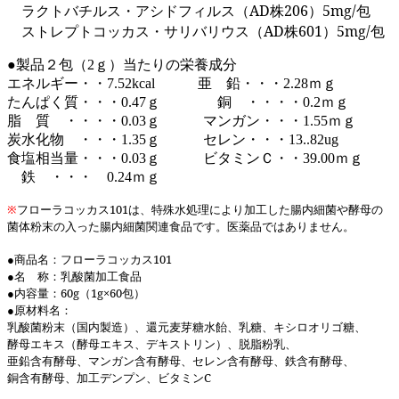
ラクトバチルス・アシドフィルス（AD株206）5mg/包
ストレプトコッカス・サリバリウス（AD株601）5mg/包
●製品２包（2ｇ）当たりの栄養成分
エネルギー・・7.52kcal 亜 鉛・・・2.28ｍｇ
たんぱく質・・・0.47ｇ 銅 ・・・・0.2ｍｇ
脂 質 ・・・・0.03ｇ マンガン・・・1.55ｍｇ
炭水化物 ・・・1.35ｇ セレン・・・13..82ug
食塩相当量・・・0.03ｇ ビタミンＣ・・39.00ｍｇ
鉄 ・・・ 0.24ｍｇ
※
フローラコッカス101は、特殊水処理により加工した腸内細菌や酵母の
菌体粉末の入った腸内細菌関連食品です。医薬品ではありません。
●商品名：フローラコッカス101
●名 称：乳酸菌加工食品
●内容量：60g（1g×60包）
●原材料名：
乳酸菌粉末（国内製造）、還元麦芽糖水飴、乳糖、キシロオリゴ糖、
酵母エキス（酵母エキス、デキストリン）、脱脂粉乳、
亜鉛含有酵母、マンガン含有酵母、セレン含有酵母、鉄含有酵母、
銅含有酵母、加工デンプン、ビタミンC