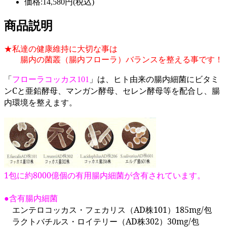
価格:14,580円(税込)
商品説明
★私達の健康維持に大切な事は
腸内の菌叢（腸内フローラ）バランスを整える事です！
「
フローラコッカス
」は、ヒト由来の腸内細菌にビタミ
101
ンCと亜鉛酵母、マンガン酵母、セレン酵母等を配合し、腸
内環境を整えます。
1包に約8000億個の有用腸内細菌が含有されています。
●含有腸内細菌
エンテロコッカス・フェカリス（AD株101）185mg/包
ラクトバチルス・ロイテリー（AD株302）30mg/包