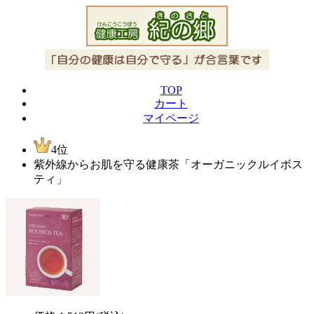
TOP
カート
マイページ
4位
紫外線からお肌を守る健康茶「オーガニックルイボス
ティ」