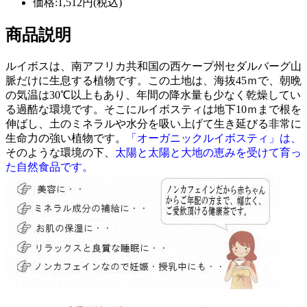
価格:1,512円(税込)
商品説明
ルイボスは、南アフリカ共和国の西ケープ州セダルバーグ山
脈だけに生息する植物です。この土地は、海抜45ｍで、朝晩
の気温は30℃以上もあり、年間の降水量も少なく乾燥してい
る過酷な環境です。そこにルイボスティは地下10ｍまで根を
伸ばし、土のミネラルや水分を吸い上げて生き延びる非常に
生命力の強い植物です。
「オーガニックルイボスティ」は、
そのような環境の下、
太陽と太陽と大地の恵みを受けて育っ
た自然食品です。