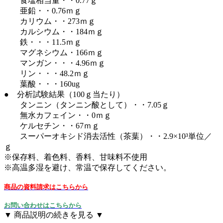
食塩相当量・・0.77ｇ
亜鉛・・0.76ｍｇ
カリウム・・273ｍｇ
カルシウム・・184ｍｇ
鉄・・・11.5ｍｇ
マグネシウム・166ｍｇ
マンガン・・・4.96ｍｇ
リン・・・48.2ｍｇ
葉酸・・・160ug
● 分析試験結果（100ｇ当たり）
タンニン（タンニン酸として）・・7.05ｇ
無水カフェイン・・0ｍｇ
ケルセチン・・67ｍｇ
スーパーオキシド消去活性（茶葉）・・2.9×10³単位／
ｇ
※保存料、着色料、香料、甘味料不使用
※高温多湿を避け、常温で保存してください。
商品の資料請求はこちらから
お問い合わせはこちらから
▼ 商品説明の続きを見る ▼