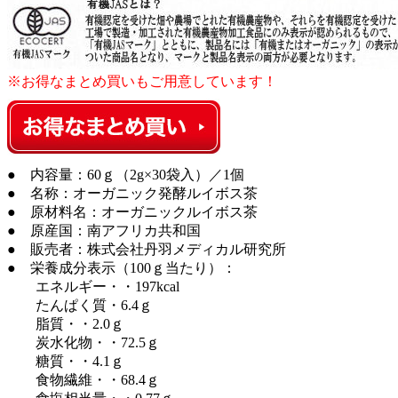
※お得なまとめ買いもご用意しています！
● 内容量：60ｇ（2g×30袋入）／1個
● 名称：オーガニック発酵ルイボス茶
● 原材料名：オーガニックルイボス茶
● 原産国：南アフリカ共和国
● 販売者：株式会社丹羽メディカル研究所
● 栄養成分表示（100ｇ当たり）：
エネルギー・・197kcal
たんぱく質・6.4ｇ
脂質・・2.0ｇ
炭水化物・・72.5ｇ
糖質・・4.1ｇ
食物繊維・・68.4ｇ