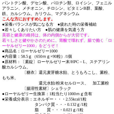
パントテン酸、デセン酸、パロチン類、ロイシン、フェニル
アラニン、メチオニン、チロシン、ビタミンB群、葉酸、
鉄、カルシウム、カリウム、マグネシウム
こんな方におすすめします。
●栄養バランスが気になる方 ●疲れた時の栄養補給
●若々しくありたい方 ●肌の健康を気遣う方
美容と健康の維持は、体の内側からが大切です。
若々しさと健やかさのために、
胃酸で壊れず、腸で働く「ロ
ーヤルゼリー1000」をどうぞ！
●商品名：ローヤルゼリー1000
●内容量：58.5ｇ（650ｍｇ×90粒）/1個
●原材料：〔素錠〕ローヤルゼリー末/HPC－L、ステアリン
酸カルシウム、
〔糖衣〕還元麦芽糖水飴、とうもろこし、澱粉、
もち米、
還元水飴/粉末セルロース、 加工澱粉
〔腸溶性素材〕シェラック
●ローヤルゼリー生換算：1粒当たり1000ｍｇ含有
●栄養成分表示：エネルギー・・・2.55kcal/1粒
タンパク質・・・0.132ｇ/1粒
脂 質・・・0.021ｇ/1粒